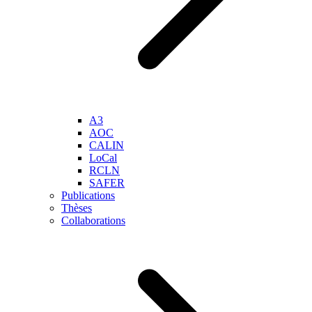
A3
AOC
CALIN
LoCal
RCLN
SAFER
Publications
Thèses
Collaborations