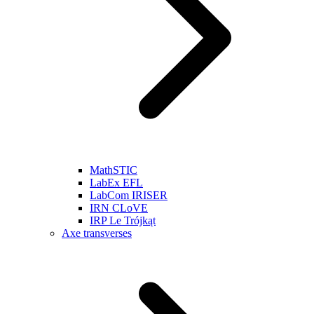
MathSTIC
LabEx EFL
LabCom IRISER
IRN CLoVE
IRP Le Trójkąt
Axe transverses