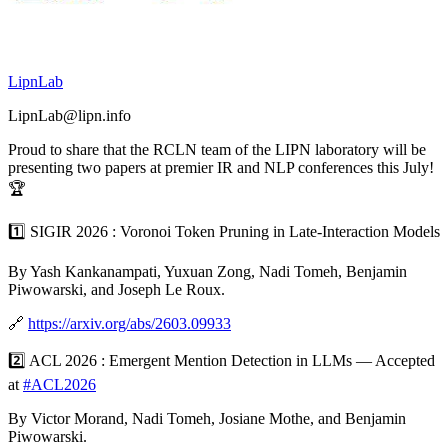
LipnLab
LipnLab@lipn.info
Proud to share that the RCLN team of the LIPN laboratory will be
presenting two papers at premier IR and NLP conferences this July!
🏆
1️⃣ SIGIR 2026 : Voronoi Token Pruning in Late-Interaction Models
By Yash Kankanampati, Yuxuan Zong, Nadi Tomeh, Benjamin
Piwowarski, and Joseph Le Roux.
🔗
https://
arxiv.org/abs/2603.09933
2️⃣ ACL 2026 : Emergent Mention Detection in LLMs — Accepted
at
#
ACL2026
By Victor Morand, Nadi Tomeh, Josiane Mothe, and Benjamin
Piwowarski.