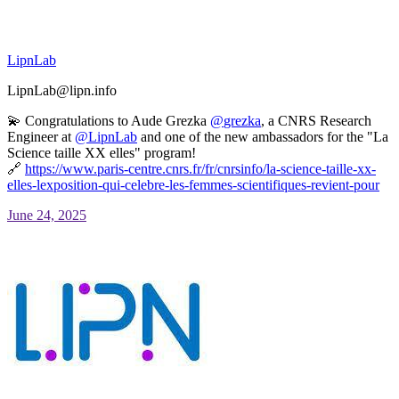
LipnLab
LipnLab@lipn.info
💫 Congratulations to Aude Grezka
@
grezka
, a CNRS Research
Engineer at
@
LipnLab
and one of the new ambassadors for the "La
Science taille XX elles" program!
🔗
https://www.
paris-centre.cnrs.fr/fr/cnrsin
fo/la-science-taille-xx-
elles-lexposition-qui-celebre-les-femmes-scientifiques-revient-pour
June 24, 2025