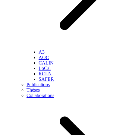
A3
AOC
CALIN
LoCal
RCLN
SAFER
Publications
Thèses
Collaborations