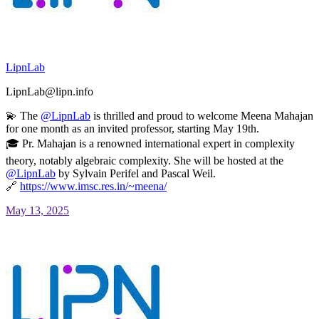
LipnLab
LipnLab@lipn.info
💫 The
@
LipnLab
is thrilled and proud to welcome Meena Mahajan
for one month as an invited professor, starting May 19th.
🎓 Pr. Mahajan is a renowned international expert in complexity
theory, notably algebraic complexity. She will be hosted at the
@
LipnLab
by Sylvain Perifel and Pascal Weil.
🔗
https://www.
imsc.res.in/~meena/
May 13, 2025