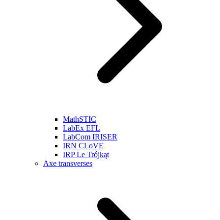
MathSTIC
LabEx EFL
LabCom IRISER
IRN CLoVE
IRP Le Trójkąt
Axe transverses