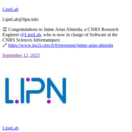
LipnLab
LipnLab@lipn.info
👏 Congratulations to Jaime Arias Almeida, a CNRS Research
Engineer
@
LipnLab
, who is now in charge of Software at the
CNRS Sciences Informatiques:
🔗
https://www.
ins2i.cnrs.fr/fr/personne/jaim
e-arias-almeida
September 12, 2025
LipnLab