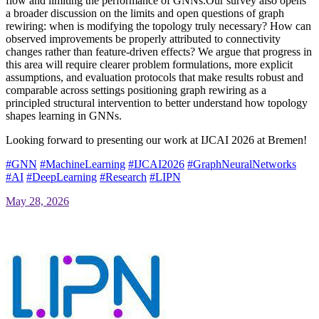
flow and limiting the performance of GNNs.Our survey also opens
a broader discussion on the limits and open questions of graph
rewiring: when is modifying the topology truly necessary? How can
observed improvements be properly attributed to connectivity
changes rather than feature-driven effects? We argue that progress in
this area will require clearer problem formulations, more explicit
assumptions, and evaluation protocols that make results robust and
comparable across settings positioning graph rewiring as a
principled structural intervention to better understand how topology
shapes learning in GNNs.
Looking forward to presenting our work at IJCAI 2026 at Bremen!
#
GNN
#
MachineLearning
#
IJCAI2026
#
GraphNeuralNetworks
#
AI
#
DeepLearning
#
Research
#
LIPN
May 28, 2026