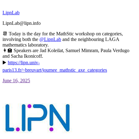
LipnLab
LipnLab@lipn.info
📆 Today is the day for the MathStic workshop on categories,
involving both the
@
LipnLab
and the neighbouring LAGA
mathematics laboratory.
👩‍🏫 Speakers are Jad Koleilat, Samuel Mimram, Paula Verdugo
and Sacha Ikonicoff.
▶️
https://
lipn.univ-
paris13.fr/~breuvart
/journee_mathstic_axe_categories
June 16, 2025